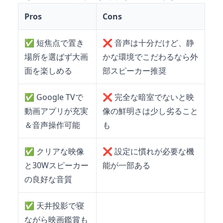
Pros
Cons
✅
短焦点で置き
❌
音声は十分だけど、静
場所を選ばず大画
かな環境でこだわるなら外
面を楽しめる
部スピーカー推奨
✅
Google TVで
❌
完全な暗室でないと映
動画アプリが充実
像の鮮明さは少し劣ること
＆音声操作可能
も
✅
クリアな映像
❌
設定に慣れが必要な機
と30Wスピーカー
能が一部ある
の良好な音質
✅
天井投影で寝
ながら映画鑑賞も