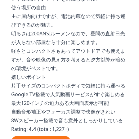
使う場所の自由
主に屋内向けですが、電池内蔵なので気軽に持ち運
びできるのが魅力。
明るさは200ANSIルーメンなので、昼間の直射日光
が入らない部屋なら十分に楽しめます。
軽さとコンパクトさもあってアウトドアでも使えま
すが、音や映像の見え方を考えると夕方以降か暗め
の環境がベストです。
嬉しいポイント
片手サイズのコンパクトボディで気軽に持ち運べる
Google TV搭載で人気動画サービスがすぐ楽しめる
最大120インチの迫力ある大画面表示が可能
自動台形補正やフォーカス調整で映像がきれい
8Wスピーカー搭載で音も意外としっかりしている
Rating:
4.4
(total: 1,227+)