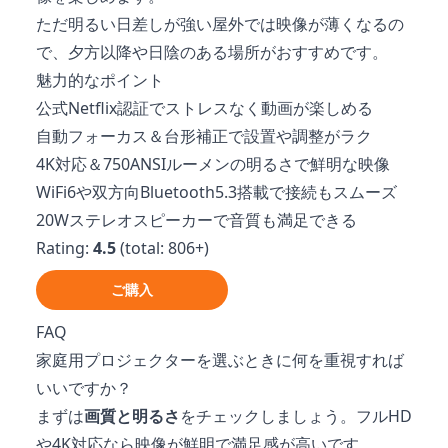
ただ明るい日差しが強い屋外では映像が薄くなるの
で、夕方以降や日陰のある場所がおすすめです。
魅力的なポイント
公式Netflix認証でストレスなく動画が楽しめる
自動フォーカス＆台形補正で設置や調整がラク
4K対応＆750ANSIルーメンの明るさで鮮明な映像
WiFi6や双方向Bluetooth5.3搭載で接続もスムーズ
20Wステレオスピーカーで音質も満足できる
Rating:
4.5
(total: 806+)
ご購入
FAQ
家庭用プロジェクターを選ぶときに何を重視すれば
いいですか？
まずは
画質と明るさ
をチェックしましょう。フルHD
や4K対応なら映像が鮮明で満足感が高いです。