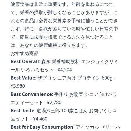
健康食品は非常に重要です。年齢を重ねるにつれ
て、栄養の摂取が難しくなることがありますが、こ
れらの食品は必要な栄養素を手軽に補うことができ
ます。特に、食欲が落ちている時や忙しい日常の中
で、簡単に栄養を摂取できる方法を見つけること
は、あなたの健康維持に役立ちます。
おすすめ商品
Best Overall
:
森永 栄養補助飲料 エンジョイクリミ
ール いろいろセット
- ¥4,204
Best Value
:
ザプロ シニア向け プロテイン 600g
-
¥3,980
Best Convenience
:
手作り お惣菜 シニア向けバラ
エティーセット
- ¥2,780
Best Taste
:
道場六三郎 100歳ごはん お肉づくし４
品セット
- ¥4,460
Best for Easy Consumption
:
アイソカル ゼリー ハ