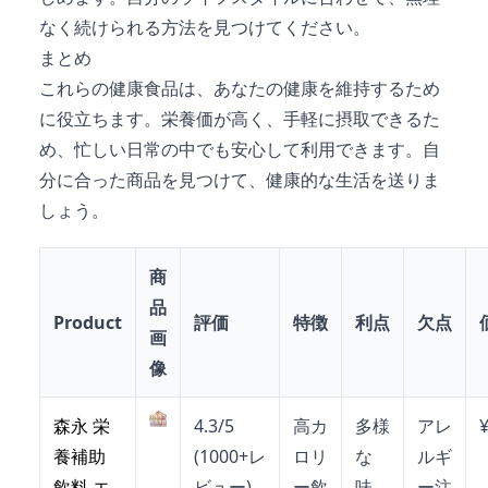
なく続けられる方法を見つけてください。
まとめ
これらの健康食品は、あなたの健康を維持するため
に役立ちます。栄養価が高く、手軽に摂取できるた
め、忙しい日常の中でも安心して利用できます。自
分に合った商品を見つけて、健康的な生活を送りま
しょう。
商
品
Product
評価
特徴
利点
欠点
画
像
森永 栄
4.3/5
高カ
多様
アレ
養補助
(1000+レ
ロリ
な
ルギ
飲料 エ
ビュー)
ー飲
味、
ー注