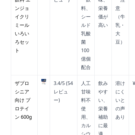
ンジョ
料、
栄養
意
イクリ
シー
価が
（牛
ミール
ルド
高い
乳・
いろい
乳酸
大
ろセッ
菌
豆）
ト
100
億個
配合
ザプロ
3.4/5 (54
人工
飲み
溶け
シニア
レビュ
甘味
やす
にく
向け プ
ー)
料不
い、
いと
ロテイ
使
栄養
の声
ン 600g
用、
補助
あり
カル
に最
シウ
適