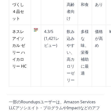
づくし
高齢
和食
あり
４品セ
者向
ット
け
ネスレ
4.3/5
飲み
多様
価格
アイソ
(1,421レ
込み
な
が高
カル ゼ
ビュー)
やす
味、
め
リー ハ
い、
栄養
イカロ
高カ
補助
リー HC
ロリ
に最
ーゼ
適
リー
一部のRoundupsユーザーは、Amazon Services
LLCアソシエイト・プログラムやImpactなどのアフ