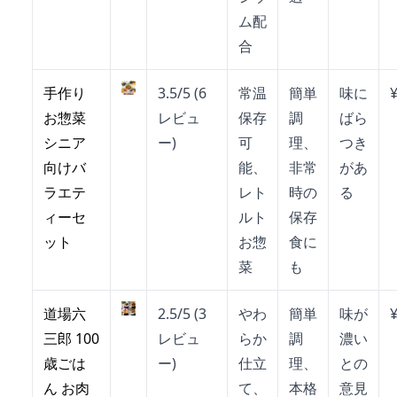
ム配
合
手作り
3.5/5 (6
常温
簡単
味に
お惣菜
レビュ
保存
調
ばら
シニア
ー)
可
理、
つき
向けバ
能、
非常
があ
ラエテ
レト
時の
る
ィーセ
ルト
保存
ット
お惣
食に
菜
も
道場六
2.5/5 (3
やわ
簡単
味が
三郎 100
レビュ
らか
調
濃い
歳ごは
ー)
仕立
理、
との
ん お肉
て、
本格
意見